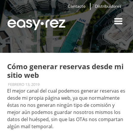
Saltar
Contacto
Distribuidores
contenido
PMS
Hotelero,
Blog
easy
rez
Motor
de
Cómo generar reservas desde mi
sitio web
Reservas,
FEBRERO 13, 2019
ADMIN
UNCATEGORIZED
Sitios
El mejor canal del cual podemos generar reservas es
desde mi propia página web, ya que normalmente
Web
éstas no nos generan ningún tipo de comisión y
mejor aún podemos guardar nosotros mismos los
Hoteleros,
datos del huésped, sin que las OTAs nos compartan
algún mail temporal.