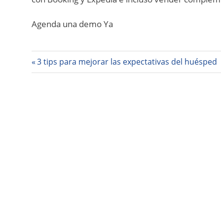
Agenda una demo Ya
Navegación
Entrada
3 tips para mejorar las expectativas del huésped
anterior:
de
entradas