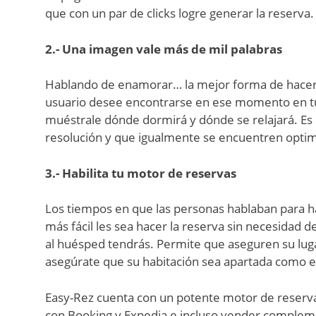
que con un par de clicks logre generar la reserva.
2.- Una imagen vale más de mil palabras
Hablando de enamorar… la mejor forma de hacerl
usuario desee encontrarse en ese momento en tu ho
muéstrale dónde dormirá y dónde se relajará. Es 
resolución y que igualmente se encuentren optim
3.- Habilita tu motor de reservas
Los tiempos en que las personas hablaban para ha
más fácil les sea hacer la reserva sin necesidad
al huésped tendrás. Permite que aseguren su luga
asegúrate que su habitación sea apartada como e
Easy-Rez cuenta con un potente motor de reserv
con Booking y Expedia e incluso vender complem