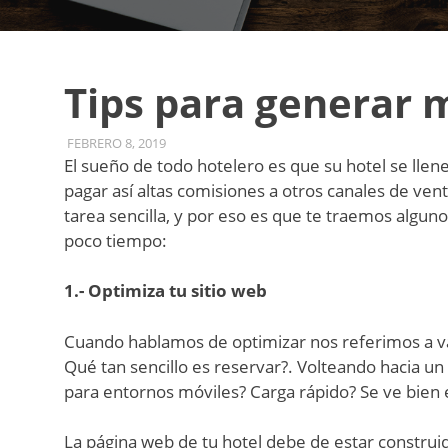
Hoteleros,
Channel
Tips para generar 
Manager
FEBRERO 8, 2019
ADMIN
UNCATEGORIZED
El sueño de todo hotelero es que su hotel se lle
pagar así altas comisiones a otros canales de ve
tarea sencilla, y por eso es que te traemos algun
poco tiempo:
1.- Optimiza tu sitio web
Cuando hablamos de optimizar nos referimos a vari
Qué tan sencillo es reservar?. Volteando hacia u
para entornos móviles? Carga rápido? Se ve bien e
La página web de tu hotel debe de estar constru