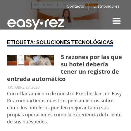
Saltar
Contacto
Distribuidores
contenido
PMS
Hotelero,
Blog
easy
ETIQUETA:
SOLUCIONES TECNOLÓGICAS
rez
Motor
5 razones por las que
de
su hotel debería
tener un registro de
Reservas,
entrada automático
OCTUBRE 27, 2020
EASY-REZ
UNCATEGORIZED
Sitios
Con el lanzamiento de nuestro Pre check-in, en Easy
Rez compartimos nuestros pensamientos sobre
Web
cómo los hoteleros pueden mejorar tanto sus
propias operaciones como la experiencia del cliente
Hoteleros,
de sus huéspedes.