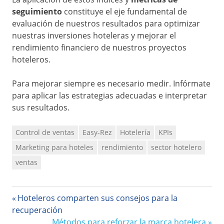
seguimiento
constituye el eje fundamental de
evaluación de nuestros resultados para optimizar
nuestras inversiones hoteleras y mejorar el
rendimiento financiero de nuestros proyectos
hoteleros.
Para mejorar siempre es necesario medir. Infórmate
para aplicar las estrategias adecuadas e interpretar
sus resultados.
Control de ventas
Easy-Rez
Hotelería
KPIs
Marketing para hoteles
rendimiento
sector hotelero
ventas
Navegación
Entrada
Hoteleros comparten sus consejos para la
anterior:
recuperación
de
Siguiente
Métodos para reforzar la marca hotelera