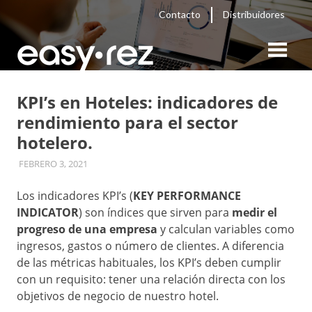
Saltar
Contacto
Distribuidores
contenido
PMS
Hotelero,
Blog
easy
KPI’s en Hoteles: indicadores de
rez
Motor
rendimiento para el sector
hotelero.
de
FEBRERO 3, 2021
EASY-REZ
UNCATEGORIZED
Reservas,
Los indicadores KPI’s (
KEY PERFORMANCE
Sitios
INDICATOR
) son índices que sirven para
medir el
progreso de una empresa
y calculan variables como
Web
ingresos, gastos o número de clientes. A diferencia
de las métricas habituales, los KPI’s deben cumplir
Hoteleros,
con un requisito: tener una relación directa con los
objetivos de negocio de nuestro hotel.